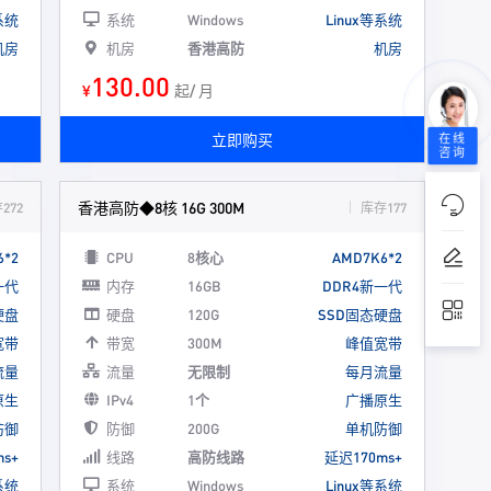
系统
系统
Windows
Linux等系统
机房
机房
香港高防
机房
130.00
¥
起/ 月
立即购买
在线
咨询
香港高防◆8核 16G 300M
272
库存177
6*2
CPU
8核心
AMD7K6*2
一代
内存
16GB
DDR4新一代
硬盘
硬盘
120G
SSD固态硬盘
宽带
带宽
300M
峰值宽带
流量
流量
无限制
每月流量
原生
IPv4
1个
广播原生
防御
防御
200G
单机防御
s+
线路
高防线路
延迟170ms+
系统
系统
Windows
Linux等系统