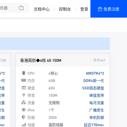
文档中心
控制台
登录
免费注册
全部产品
新闻资讯
帮助文档
热销推荐
香港300G高防
香港高防◆4核 4G 150M
328
库存467
6*2
CPU
4核心
AMD7K6*2
一代
内存
4GB
DDR4新一代
硬盘
硬盘
60G
SSD固态硬盘
宽带
带宽
150M
峰值宽带
流量
流量
无限制
每月流量
原生
IPv4
1个
广播原生
防御
防御
200G
单机防御
s+
线路
高防线路
延迟170ms+