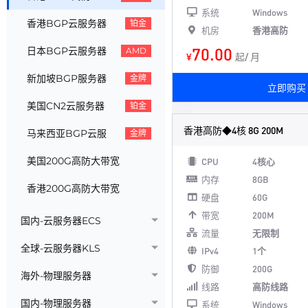
系统
Windows
香港BGP云服务器
铂金
机房
香港高防
70.00
日本BGP云服务器
AMD
¥
起/ 月
新加坡BGP服务器
金牌
立即购买
美国CN2云服务器
铂金
香港高防◆4核 8G 200M
马来西亚BGP云服
金牌
美国200G高防大带宽
CPU
4核心
内存
8GB
香港200G高防大带宽
硬盘
60G
带宽
200M
国内-云服务器ECS
流量
无限制
全球-云服务器KLS
IPv4
1个
防御
200G
海外-物理服务器
线路
高防线路
国内-物理服务器
系统
Windows