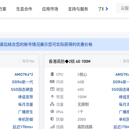
方案
生态合作
应用市场
支持与服务
了解我们
录后结合您的账号情况展示您可实际获得的优惠价格
香港高防◆2核 4G 100M
库存704
库存
AMD7K6*2
CPU
2核心
AMD7K
DDR4新一代
内存
4GB
DDR4新
SSD固态硬盘
硬盘
40G
SSD固态
峰值宽带
带宽
100M
峰值
每月流量
流量
无限制
每月
广播原生
IPv4
1个
广播
单机防御
防御
200G
单机
延迟170ms+
线路
高防线路
延迟170m