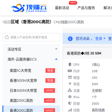
HOT
最新活动
产品与服务
解决
区域（香港200G高防）
CN2线路300G高防
返回
您可点此 ，
登录
登
活动专区
香港高防◆2核 2G 50M
海外-云服务器ECS
CPU
2核心
美国1G大带宽
铂金
内存
2GB
硬盘
40G
香港500M大宽带
铂金
带宽
50M
日本500M大带宽
流量
无限制
AMD
IPv4
1个
美国200G高防
AMD
防御
200G
线路
高防线路
香港200G高防
AMD