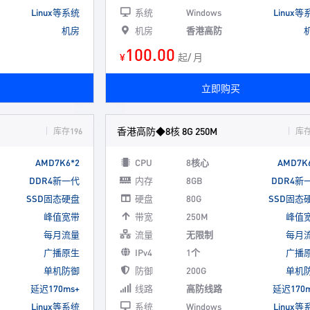
Linux等系统
系统
Windows
Linux等
机房
机房
香港高防
100.00
¥
起/ 月
立即购买
香港高防◆8核 8G 250M
库存196
库存
AMD7K6*2
CPU
8核心
AMD7K
DDR4新一代
内存
8GB
DDR4新
SSD固态硬盘
硬盘
80G
SSD固态
峰值宽带
带宽
250M
峰值
每月流量
流量
无限制
每月
广播原生
IPv4
1个
广播
单机防御
防御
200G
单机
延迟170ms+
线路
高防线路
延迟170m
Linux等系统
系统
Windows
Linux等