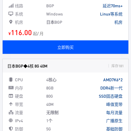
线路
BGP
延迟70ms+
系统
Windows
Linux等系统
机房
日本BGP
机房
116.00
¥
起/ 月
立即购买
日本BGP◆4核 8G 40M
库存181
CPU
4核心
AMD7K6*2
内存
8GB
DDR4新一代
硬盘
80G
SSD固态硬盘
带宽
40M
峰值宽带
流量
无限制
每月流量
IPv4
1个
广播原生
防御
5G
基础防御