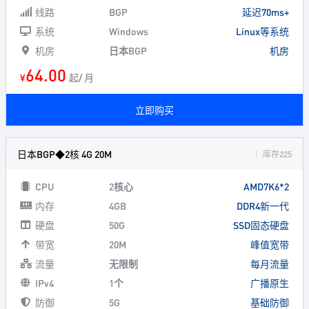
线路
BGP
延迟70ms+
系统
Windows
Linux等系统
机房
日本BGP
机房
64.00
¥
起/ 月
立即购买
日本BGP◆2核 4G 20M
库存225
CPU
2核心
AMD7K6*2
内存
4GB
DDR4新一代
硬盘
50G
SSD固态硬盘
带宽
20M
峰值宽带
流量
无限制
每月流量
IPv4
1个
广播原生
防御
5G
基础防御