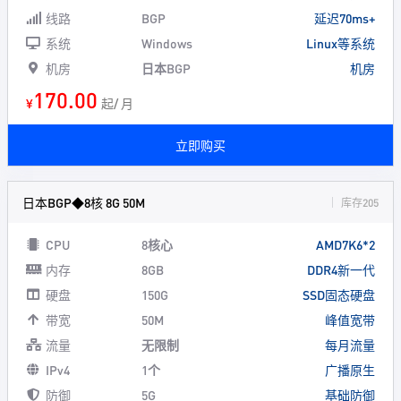
线路
BGP
延迟70ms+
系统
Windows
Linux等系统
机房
日本BGP
机房
170.00
¥
起/ 月
立即购买
日本BGP◆8核 8G 50M
库存205
CPU
8核心
AMD7K6*2
内存
8GB
DDR4新一代
硬盘
150G
SSD固态硬盘
带宽
50M
峰值宽带
流量
无限制
每月流量
IPv4
1个
广播原生
防御
5G
基础防御