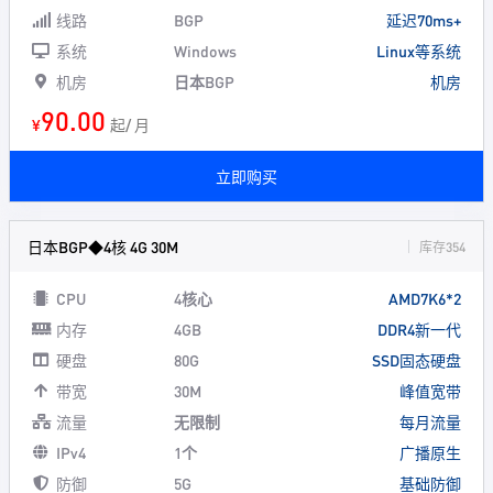
线路
BGP
延迟70ms+
系统
Windows
Linux等系统
机房
日本BGP
机房
90.00
¥
起/ 月
立即购买
日本BGP◆4核 4G 30M
库存354
CPU
4核心
AMD7K6*2
内存
4GB
DDR4新一代
硬盘
80G
SSD固态硬盘
带宽
30M
峰值宽带
流量
无限制
每月流量
IPv4
1个
广播原生
防御
5G
基础防御