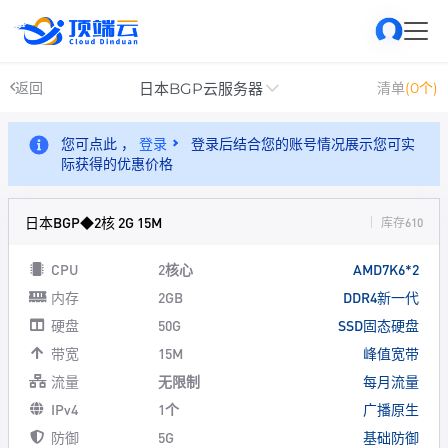
日本BGP云服务器
返回
清单
(0个)
您可点此 ，
登录
登录后结合您的账号情况展示您可实
际获得的优惠价格
日本BGP◆2核 2G 15M
库存610
CPU
2核心
AMD7K6*2
内存
2GB
DDR4新一代
硬盘
50G
SSD固态硬盘
带宽
15M
峰值宽带
流量
无限制
每月流量
IPv4
1个
广播原生
防御
5G
基础防御