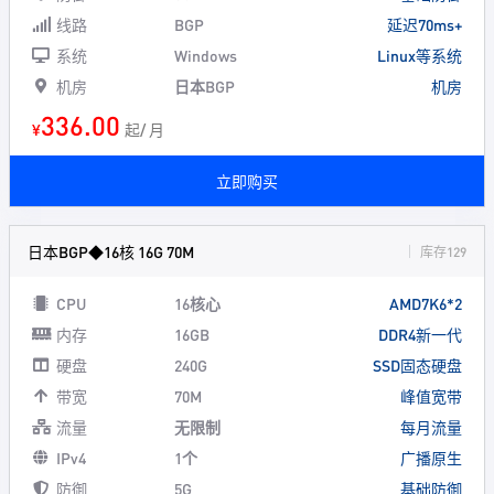
线路
BGP
延迟70ms+
系统
Windows
Linux等系统
机房
日本BGP
机房
336.00
¥
起/ 月
立即购买
日本BGP◆16核 16G 70M
库存129
CPU
16核心
AMD7K6*2
内存
16GB
DDR4新一代
硬盘
240G
SSD固态硬盘
带宽
70M
峰值宽带
流量
无限制
每月流量
IPv4
1个
广播原生
防御
5G
基础防御