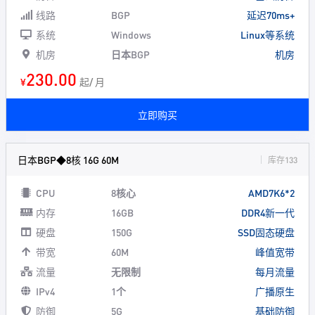
线路
BGP
延迟70ms+
系统
Windows
Linux等系统
机房
日本BGP
机房
230.00
¥
起/ 月
立即购买
日本BGP◆8核 16G 60M
库存133
CPU
8核心
AMD7K6*2
内存
16GB
DDR4新一代
硬盘
150G
SSD固态硬盘
带宽
60M
峰值宽带
流量
无限制
每月流量
IPv4
1个
广播原生
防御
5G
基础防御