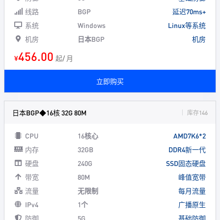
线路
BGP
延迟70ms+
系统
Windows
Linux等系统
机房
日本BGP
机房
456.00
¥
起/ 月
立即购买
日本BGP◆16核 32G 80M
库存146
CPU
16核心
AMD7K6*2
内存
32GB
DDR4新一代
硬盘
240G
SSD固态硬盘
带宽
80M
峰值宽带
流量
无限制
每月流量
IPv4
1个
广播原生
防御
5G
基础防御