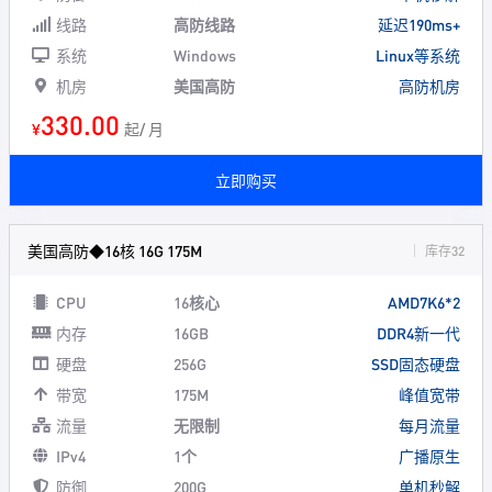
线路
高防线路
延迟190ms+
系统
Windows
Linux等系统
机房
美国高防
高防机房
330.00
¥
起/ 月
立即购买
美国高防◆16核 16G 175M
库存32
CPU
16核心
AMD7K6*2
内存
16GB
DDR4新一代
硬盘
256G
SSD固态硬盘
带宽
175M
峰值宽带
流量
无限制
每月流量
IPv4
1个
广播原生
防御
200G
单机秒解