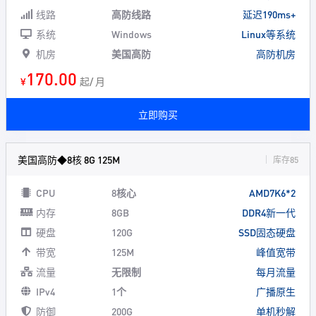
线路
高防线路
延迟190ms+
系统
Windows
Linux等系统
机房
美国高防
高防机房
170.00
¥
起/ 月
立即购买
美国高防◆8核 8G 125M
库存85
CPU
8核心
AMD7K6*2
内存
8GB
DDR4新一代
硬盘
120G
SSD固态硬盘
带宽
125M
峰值宽带
流量
无限制
每月流量
IPv4
1个
广播原生
防御
200G
单机秒解