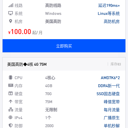
线路
高防线路
延迟190ms+
系统
Windows
Linux等系统
机房
美国高防
高防机房
100.00
¥
起/ 月
立即购买
美国高防◆4核 4G 75M
库存83
CPU
4核心
AMD7K6*2
内存
4GB
DDR4新一代
硬盘
70G
SSD固态硬盘
带宽
75M
峰值宽带
流量
无限制
每月流量
IPv4
1个
广播原生
防御
200G
单机秒解