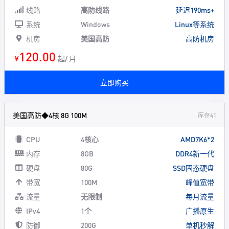
线路
高防线路
延迟190ms+
系统
Windows
Linux等系统
机房
美国高防
高防机房
120.00
¥
起/ 月
立即购买
美国高防◆4核 8G 100M
库存41
CPU
4核心
AMD7K6*2
内存
8GB
DDR4新一代
硬盘
80G
SSD固态硬盘
带宽
100M
峰值宽带
流量
无限制
每月流量
IPv4
1个
广播原生
防御
200G
单机秒解