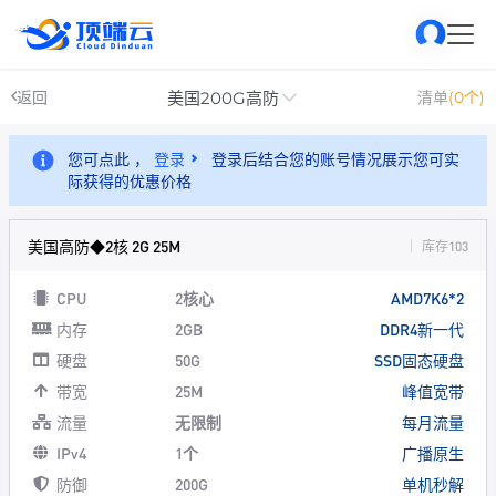
美国200G高防
返回
清单
(0个)
您可点此 ，
登录
登录后结合您的账号情况展示您可实
际获得的优惠价格
美国高防◆2核 2G 25M
库存103
CPU
2核心
AMD7K6*2
内存
2GB
DDR4新一代
硬盘
50G
SSD固态硬盘
带宽
25M
峰值宽带
流量
无限制
每月流量
IPv4
1个
广播原生
防御
200G
单机秒解