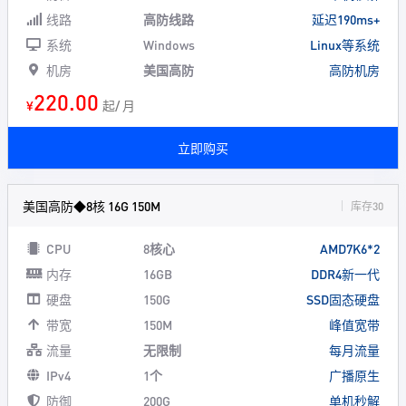
线路
高防线路
延迟190ms+
系统
Windows
Linux等系统
机房
美国高防
高防机房
220.00
¥
起/ 月
立即购买
美国高防◆8核 16G 150M
库存30
CPU
8核心
AMD7K6*2
内存
16GB
DDR4新一代
硬盘
150G
SSD固态硬盘
带宽
150M
峰值宽带
流量
无限制
每月流量
IPv4
1个
广播原生
防御
200G
单机秒解