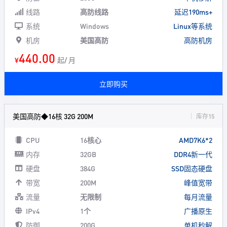
线路
高防线路
延迟190ms+
系统
Windows
Linux等系统
机房
美国高防
高防机房
440.00
¥
起/ 月
立即购买
美国高防◆16核 32G 200M
库存15
CPU
16核心
AMD7K6*2
内存
32GB
DDR4新一代
硬盘
384G
SSD固态硬盘
带宽
200M
峰值宽带
流量
无限制
每月流量
IPv4
1个
广播原生
防御
200G
单机秒解