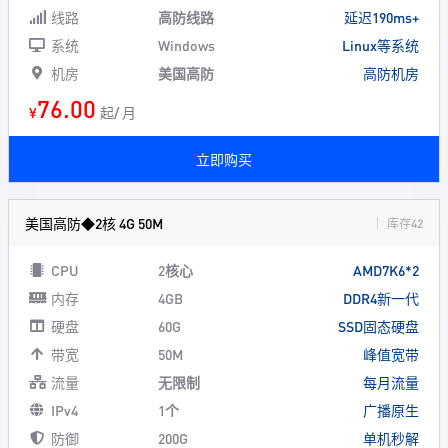
线路
高防线路
延迟190ms+
系统
Windows
Linux等系统
机房
美国高防
高防机房
76.00
¥
起/ 月
立即购买
美国高防◆2核 4G 50M
库存42
CPU
2核心
AMD7K6*2
内存
4GB
DDR4新一代
硬盘
60G
SSD固态硬盘
带宽
50M
峰值宽带
流量
无限制
每月流量
IPv4
1个
广播原生
防御
200G
单机秒解